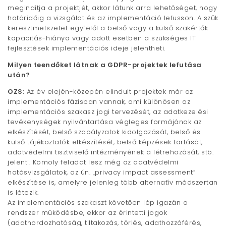
megindítja a projektjét, akkor látunk arra lehetőséget, hogy
határidőig a vizsgálat és az implementáció lefusson. A szűk
keresztmetszetet egyfelől a belső vagy a külső szakértők
kapacitás-hiánya vagy adott esetben a szükséges IT
fejlesztések implementációs ideje jelentheti.
Milyen teendőket látnak a GDPR-projektek lefutása
után?
OZS:
Az év elején-közepén elindult projektek már az
implementációs fázisban vannak, ami különösen az
implementációs szakasz jogi tervezését, az adatkezelési
tevékenységek nyilvántartása végleges formájának az
elkészítését, belső szabályzatok kidolgozását, belső és
külső tájékoztatók elkészítését, belső képzések tartását,
adatvédelmi tisztviselő intézményének a létrehozását, stb.
jelenti. Komoly feladat lesz még az adatvédelmi
hatásvizsgálatok, az ún. „privacy impact assessment”
elkészítése is, amelyre jelenleg több alternatív módszertan
is létezik.
Az implementációs szakaszt követően lép igazán a
rendszer működésbe, ekkor az érintetti jogok
(adathordozhatóság, tiltakozás, törlés, adathozzáférés,