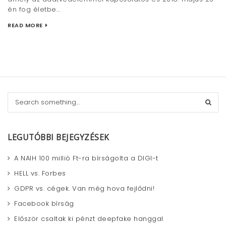
én fog életbe...
READ MORE
S
e
a
r
LEGUTÓBBI BEJEGYZÉSEK
c
h
A NAIH 100 millió Ft-ra bírságolta a DIGI-t
HELL vs. Forbes
GDPR vs. cégek. Van még hova fejlődni!
Facebook bírság
Először csaltak ki pénzt deepfake hanggal