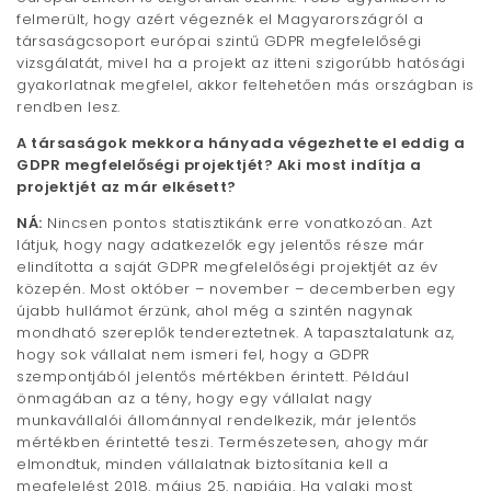
felmerült, hogy azért végeznék el Magyarországról a
társaságcsoport európai szintű GDPR megfelelőségi
vizsgálatát, mivel ha a projekt az itteni szigorúbb hatósági
gyakorlatnak megfelel, akkor feltehetően más országban is
rendben lesz.
A társaságok mekkora hányada végezhette el eddig a
GDPR megfelelőségi projektjét? Aki most indítja a
projektjét az már elkésett?
NÁ:
Nincsen pontos statisztikánk erre vonatkozóan. Azt
látjuk, hogy nagy adatkezelők egy jelentős része már
elindította a saját GDPR megfelelőségi projektjét az év
közepén. Most október – november – decemberben egy
újabb hullámot érzünk, ahol még a szintén nagynak
mondható szereplők tendereztetnek. A tapasztalatunk az,
hogy sok vállalat nem ismeri fel, hogy a GDPR
szempontjából jelentős mértékben érintett. Például
önmagában az a tény, hogy egy vállalat nagy
munkavállalói állománnyal rendelkezik, már jelentős
mértékben érintetté teszi. Természetesen, ahogy már
elmondtuk, minden vállalatnak biztosítania kell a
megfelelést 2018. május 25. napjáig. Ha valaki most