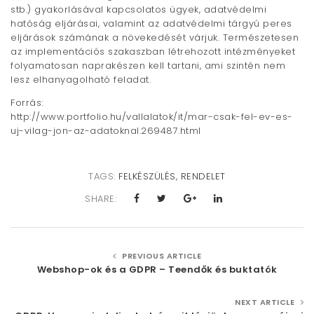
stb.) gyakorlásával kapcsolatos ügyek, adatvédelmi
hatóság eljárásai, valamint az adatvédelmi tárgyú peres
eljárások számának a növekedését várjuk. Természetesen
az implementációs szakaszban létrehozott intézményeket
folyamatosan naprakészen kell tartani, ami szintén nem
lesz elhanyagolható feladat.
Forrás:
http://www.portfolio.hu/vallalatok/it/mar-csak-fel-ev-es-
uj-vilag-jon-az-adatoknal.269487.html
TAGS:
FELKÉSZÜLÉS
,
RENDELET
SHARE:
PREVIOUS ARTICLE
Webshop-ok és a GDPR – Teendők és buktatók
NEXT ARTICLE