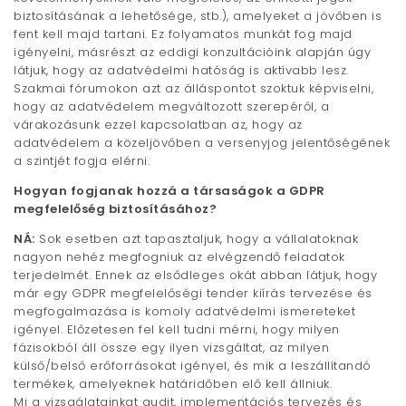
biztosításának a lehetősége, stb.), amelyeket a jövőben is
fent kell majd tartani. Ez folyamatos munkát fog majd
igényelni, másrészt az eddigi konzultációink alapján úgy
látjuk, hogy az adatvédelmi hatóság is aktívabb lesz.
Szakmai fórumokon azt az álláspontot szoktuk képviselni,
hogy az adatvédelem megváltozott szerepéről, a
várakozásunk ezzel kapcsolatban az, hogy az
adatvédelem a közeljövőben a versenyjog jelentőségének
a szintjét fogja elérni.
Hogyan fogjanak hozzá a társaságok a GDPR
megfelelőség biztosításához?
NÁ:
Sok esetben azt tapasztaljuk, hogy a vállalatoknak
nagyon nehéz megfogniuk az elvégzendő feladatok
terjedelmét. Ennek az elsődleges okát abban látjuk, hogy
már egy GDPR megfelelőségi tender kiírás tervezése és
megfogalmazása is komoly adatvédelmi ismereteket
igényel. Előzetesen fel kell tudni mérni, hogy milyen
fázisokból áll össze egy ilyen vizsgáltat, az milyen
külső/belső erőforrásokat igényel, és mik a leszállítandó
termékek, amelyeknek határidőben elő kell állniuk.
Mi a vizsgálatainkat audit, implementációs tervezés és