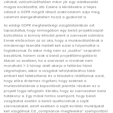
célokat, valószínűsíthetően mikor jár egy adatkezelés
magas kockázattal, stb. Ezekre a kérdésekre a teljes
választ a GDPR mögött létező szakirodalom adja meg,
valamint elengedhetetlen hozzá a gyakorlat is.
Az eddigi GDPR megfelelőségi vizsgálatainkban azt
tapasztaltuk, hogy önmagában egy belső projektcsapat
biztosítása is komoly kihívást jelent a szervezet számára.
Ennek elsősorban az az oka, hogy a munkavállalóknak a
mindennapi teendők mellett kell ezzel a folyamattal is
foglalkozniuk. És ekkor még nem az „auditor” csapatról
beszélünk, hanem csak a belső projekttámogatásról.
Abban az esetben, ha a szervezet a rövidnek nem
mondható 1-3 hónap alatt akarja a feltárási fázist
végrehajtani, akkor a vizsgálat lefolytatásához több
embert kell felkészítenie és a feladatra ráállítaniuk azzal,
hogy előre érdemes rögzíteni, hogy ezeknek a
munkavállalóknak a kapacitását jelentős részben ez a
projekt fogja lefoglalni. Kérdés, hogy ez szervezeten belül
hatékony-e. Egy másik fontos szempont, hogy belső
vizsgálatok esetén a belső auditoroknak a saját
szervezetüket, adott esetben a saját korábbi munkájukat
kell vizsgálniuk. Ezt „compliance-megfelelési” szempontból