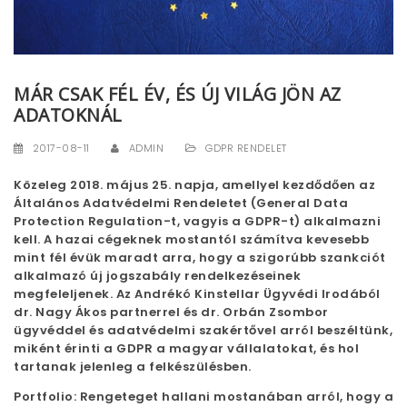
t
i
o
MÁR CSAK FÉL ÉV, ÉS ÚJ VILÁG JÖN AZ
ADATOKNÁL
n
2017-08-11
ADMIN
GDPR RENDELET
Közeleg 2018. május 25. napja, amellyel kezdődően az
Általános Adatvédelmi Rendeletet (General Data
Protection Regulation-t, vagyis a GDPR-t) alkalmazni
kell. A hazai cégeknek mostantól számítva kevesebb
mint fél évük maradt arra, hogy a szigorúbb szankciót
alkalmazó új jogszabály rendelkezéseinek
megfeleljenek. Az Andrékó Kinstellar Ügyvédi Irodából
dr. Nagy Ákos partnerrel és dr. Orbán Zsombor
ügyvéddel és adatvédelmi szakértővel arról beszéltünk,
miként érinti a GDPR a magyar vállalatokat, és hol
tartanak jelenleg a felkészülésben.
Portfolio: Rengeteget hallani mostanában arról, hogy a