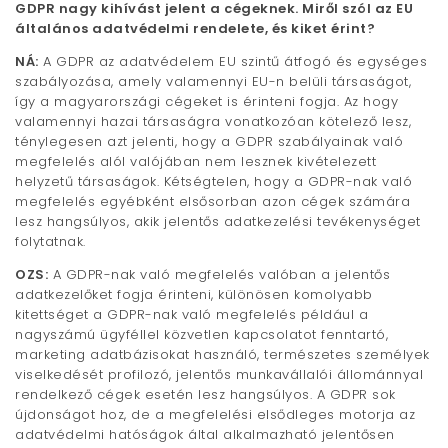
GDPR nagy kihívást jelent a cégeknek. Miről szól az EU
általános adatvédelmi rendelete, és kiket érint?
NÁ:
A GDPR az adatvédelem EU szintű átfogó és egységes
szabályozása, amely valamennyi EU-n belüli társaságot,
így a magyarországi cégeket is érinteni fogja. Az hogy
valamennyi hazai társaságra vonatkozóan kötelező lesz,
ténylegesen azt jelenti, hogy a GDPR szabályainak való
megfelelés alól valójában nem lesznek kivételezett
helyzetű társaságok. Kétségtelen, hogy a GDPR-nak való
megfelelés egyébként elsősorban azon cégek számára
lesz hangsúlyos, akik jelentős adatkezelési tevékenységet
folytatnak.
OZS:
A GDPR-nak való megfelelés valóban a jelentős
adatkezelőket fogja érinteni, különösen komolyabb
kitettséget a GDPR-nak való megfelelés például a
nagyszámú ügyféllel közvetlen kapcsolatot fenntartó,
marketing adatbázisokat használó, természetes személyek
viselkedését profilozó, jelentős munkavállalói állománnyal
rendelkező cégek esetén lesz hangsúlyos. A GDPR sok
újdonságot hoz, de a megfelelési elsődleges motorja az
adatvédelmi hatóságok által alkalmazható jelentősen