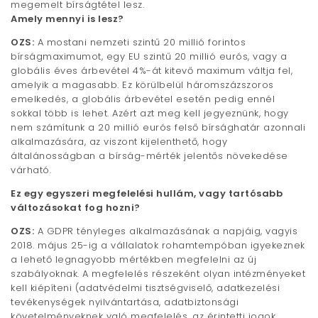
megemelt bírságtétel lesz.
Amely mennyi is lesz?
OZS:
A mostani nemzeti szintű 20 millió forintos
bírságmaximumot, egy EU szintű 20 millió eurós, vagy a
globális éves árbevétel 4%-át kitevő maximum váltja fel,
amelyik a magasabb. Ez körülbelül háromszázszoros
emelkedés, a globális árbevétel esetén pedig ennél
sokkal több is lehet. Azért azt meg kell jegyeznünk, hogy
nem számítunk a 20 millió eurós felső bírsághatár azonnali
alkalmazására, az viszont kijelenthető, hogy
általánosságban a bírság-mérték jelentős növekedése
várható.
Ez egy egyszeri megfelelési hullám, vagy tartósabb
változásokat fog hozni?
OZS:
A GDPR tényleges alkalmazásának a napjáig, vagyis
2018. május 25-ig a vállalatok rohamtempóban igyekeznek
a lehető legnagyobb mértékben megfelelni az új
szabályoknak. A megfelelés részeként olyan intézményeket
kell kiépíteni (adatvédelmi tisztségviselő, adatkezelési
tevékenységek nyilvántartása, adatbiztonsági
követelményeknek való megfelelés, az érintetti jogok