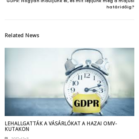
GDPR: Hogyan induljunk el, és mit lépjünk meg a májusi
határidőig?
Related News
LEHALLGATTÁK A VÁSÁRLÓKAT A HAZAI OMV-
KUTAKON
2017-12-11