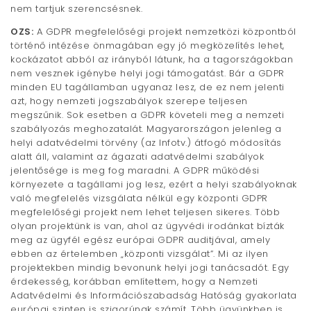
nem tartjuk szerencsésnek.
OZS:
A GDPR megfelelőségi projekt nemzetközi központból
történő intézése önmagában egy jó megközelítés lehet,
kockázatot abból az irányból látunk, ha a tagországokban
nem vesznek igénybe helyi jogi támogatást. Bár a GDPR
minden EU tagállamban ugyanaz lesz, de ez nem jelenti
azt, hogy nemzeti jogszabályok szerepe teljesen
megszűnik. Sok esetben a GDPR követeli meg a nemzeti
szabályozás meghozatalát. Magyarországon jelenleg a
helyi adatvédelmi törvény (az Infotv.) átfogó módosítás
alatt áll, valamint az ágazati adatvédelmi szabályok
jelentősége is meg fog maradni. A GDPR működési
környezete a tagállami jog lesz, ezért a helyi szabályoknak
való megfelelés vizsgálata nélkül egy központi GDPR
megfelelőségi projekt nem lehet teljesen sikeres. Több
olyan projektünk is van, ahol az ügyvédi irodánkat bízták
meg az ügyfél egész európai GDPR auditjával, amely
ebben az értelemben „központi vizsgálat”. Mi az ilyen
projektekben mindig bevonunk helyi jogi tanácsadót. Egy
érdekesség, korábban említettem, hogy a Nemzeti
Adatvédelmi és Információszabadság Hatóság gyakorlata
európai szinten is szigorúnak számít. Több ügyünkben is