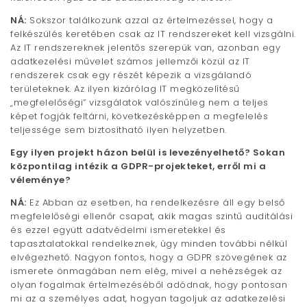
NÁ:
Sokszor találkozunk azzal az értelmezéssel, hogy a
felkészülés keretében csak az IT rendszereket kell vizsgálni.
Az IT rendszereknek jelentős szerepük van, azonban egy
adatkezelési művelet számos jellemzői közül az IT
rendszerek csak egy részét képezik a vizsgálandó
területeknek. Az ilyen kizárólag IT megközelítésű
„megfelelőségi” vizsgálatok valószínűleg nem a teljes
képet fogják feltárni, következésképpen a megfelelés
teljessége sem biztosítható ilyen helyzetben.
Egy ilyen projekt házon belül is levezényelhető? Sokan
központilag intézik a GDPR-projekteket, erről mi a
véleménye?
NÁ:
Ez Abban az esetben, ha rendelkezésre áll egy belső
megfelelőségi ellenőr csapat, akik magas szintű auditálási
és ezzel együtt adatvédelmi ismeretekkel és
tapasztalatokkal rendelkeznek, úgy minden további nélkül
elvégezhető. Nagyon fontos, hogy a GDPR szövegének az
ismerete önmagában nem elég, mivel a nehézségek az
olyan fogalmak értelmezéséből adódnak, hogy pontosan
mi az a személyes adat, hogyan tagoljuk az adatkezelési