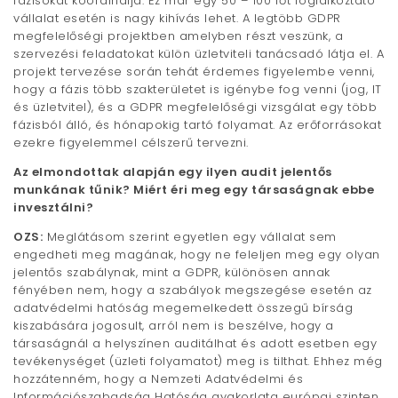
fázisokat koordinálja. Ez már egy 50 – 100 főt foglalkoztató
vállalat esetén is nagy kihívás lehet. A legtöbb GDPR
megfelelőségi projektben amelyben részt veszünk, a
szervezési feladatokat külön üzletviteli tanácsadó látja el. A
projekt tervezése során tehát érdemes figyelembe venni,
hogy a fázis több szakterületet is igénybe fog venni (jog, IT
és üzletvitel), és a GDPR megfelelőségi vizsgálat egy több
fázisból álló, és hónapokig tartó folyamat. Az erőforrásokat
ezekre figyelemmel célszerű tervezni.
Az elmondottak alapján egy ilyen audit jelentős
munkának tűnik? Miért éri meg egy társaságnak ebbe
invesztálni?
OZS:
Meglátásom szerint egyetlen egy vállalat sem
engedheti meg magának, hogy ne feleljen meg egy olyan
jelentős szabálynak, mint a GDPR, különösen annak
fényében nem, hogy a szabályok megszegése esetén az
adatvédelmi hatóság megemelkedett összegű bírság
kiszabására jogosult, arról nem is beszélve, hogy a
társaságnál a helyszínen auditálhat és adott esetben egy
tevékenységet (üzleti folyamatot) meg is tilthat. Ehhez még
hozzátenném, hogy a Nemzeti Adatvédelmi és
Információszabadság Hatóság gyakorlata európai szinten