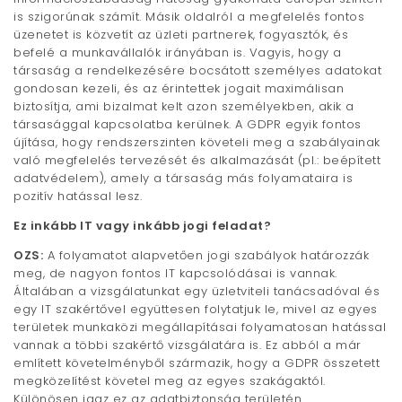
is szigorúnak számít. Másik oldalról a megfelelés fontos
üzenetet is közvetít az üzleti partnerek, fogyasztók, és
befelé a munkavállalók irányában is. Vagyis, hogy a
társaság a rendelkezésére bocsátott személyes adatokat
gondosan kezeli, és az érintettek jogait maximálisan
biztosítja, ami bizalmat kelt azon személyekben, akik a
társasággal kapcsolatba kerülnek. A GDPR egyik fontos
újítása, hogy rendszerszinten követeli meg a szabályainak
való megfelelés tervezését és alkalmazását (pl.: beépített
adatvédelem), amely a társaság más folyamataira is
pozitív hatással lesz.
Ez inkább IT vagy inkább jogi feladat?
OZS:
A folyamatot alapvetően jogi szabályok határozzák
meg, de nagyon fontos IT kapcsolódásai is vannak.
Általában a vizsgálatunkat egy üzletviteli tanácsadóval és
egy IT szakértővel együttesen folytatjuk le, mivel az egyes
területek munkaközi megállapításai folyamatosan hatással
vannak a többi szakértő vizsgálatára is. Ez abból a már
említett követelményből származik, hogy a GDPR összetett
megközelítést követel meg az egyes szakágaktól.
Különösen igaz ez az adatbiztonság területén.