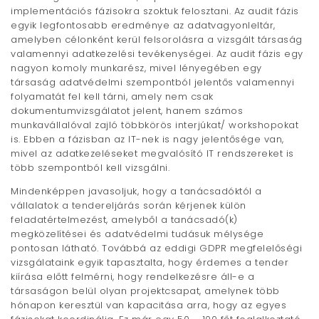
implementációs fázisokra szoktuk felosztani. Az audit fázis
egyik legfontosabb eredménye az adatvagyonleltár,
amelyben célonként kerül felsorolásra a vizsgált társaság
valamennyi adatkezelési tevékenységei. Az audit fázis egy
nagyon komoly munkarész, mivel lényegében egy
társaság adatvédelmi szempontból jelentős valamennyi
folyamatát fel kell tárni, amely nem csak
dokumentumvizsgálatot jelent, hanem számos
munkavállalóval zajló többkörös interjúkat/ workshopokat
is. Ebben a fázisban az IT-nek is nagy jelentősége van,
mivel az adatkezeléseket megvalósító IT rendszereket is
több szempontból kell vizsgálni.
Mindenképpen javasoljuk, hogy a tanácsadóktól a
vállalatok a tendereljárás során kérjenek külön
feladatértelmezést, amelyből a tanácsadó(k)
megközelítései és adatvédelmi tudásuk mélysége
pontosan látható. Továbbá az eddigi GDPR megfelelőségi
vizsgálataink egyik tapasztalta, hogy érdemes a tender
kiírása előtt felmérni, hogy rendelkezésre áll-e a
társaságon belül olyan projektcsapat, amelynek több
hónapon keresztül van kapacitása arra, hogy az egyes