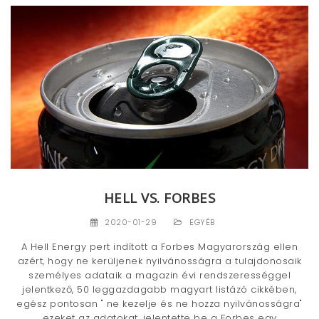
HELL VS. FORBES
2020-01-29
EGYÉB
A Hell Energy pert indított a Forbes Magyarország ellen
azért, hogy ne kerüljenek nyilvánosságra a tulajdonosaik
személyes adataik a magazin évi rendszerességgel
jelentkező, 50 leggazdagabb magyart listázó cikkében,
egész pontosan " ne kezelje és ne hozza nyilvánosságra"
ezeket az adatokat, jelentette be a Forbes egy