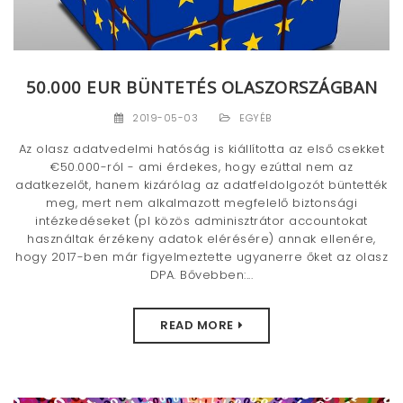
50.000 EUR BÜNTETÉS OLASZORSZÁGBAN
2019-05-03
EGYÉB
Az olasz adatvedelmi hatóság is kiállította az első csekket
€50.000-ról - ami érdekes, hogy ezúttal nem az
adatkezelőt, hanem kizárólag az adatfeldolgozót büntették
meg, mert nem alkalmazott megfelelő biztonsági
intézkedéseket (pl közös adminisztrátor accountokat
használtak érzékeny adatok elérésére) annak ellenére,
hogy 2017-ben már figyelmeztette ugyanerre őket az olasz
DPA. Bővebben:...
READ MORE