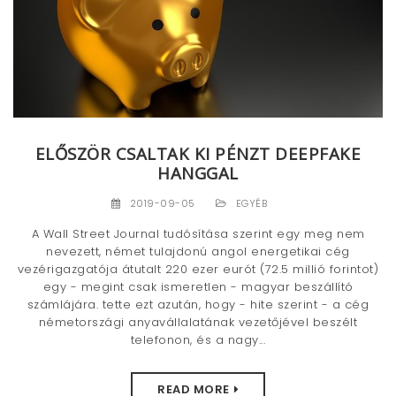
ELŐSZÖR CSALTAK KI PÉNZT DEEPFAKE
HANGGAL
2019-09-05
EGYÉB
A Wall Street Journal tudósítása szerint egy meg nem
nevezett, német tulajdonú angol energetikai cég
vezérigazgatója átutalt 220 ezer eurót (72.5 millió forintot)
egy - megint csak ismeretlen - magyar beszállító
számlájára. tette ezt azután, hogy - hite szerint - a cég
németországi anyavállalatának vezetőjével beszélt
telefonon, és a nagy...
READ MORE