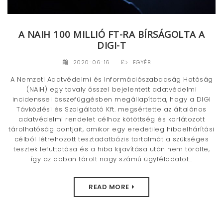
t
i
A NAIH 100 MILLIÓ FT-RA BÍRSÁGOLTA A
DIGI-T
o
n
2020-06-16
EGYÉB
A Nemzeti Adatvédelmi és Információszabadság Hatóság
(NAIH) egy tavaly ősszel bejelentett adatvédelmi
incidenssel összefüggésben megállapította, hogy a DIGI
Távközlési és Szolgáltató Kft. megsértette az általános
adatvédelmi rendelet célhoz kötöttség és korlátozott
tárolhatóság pontjait, amikor egy eredetileg hibaelhárítási
célból létrehozott tesztadatbázis tartalmát a szükséges
tesztek lefuttatása és a hiba kijavítása után nem törölte,
így az abban tárolt nagy számú ügyféladatot...
READ MORE