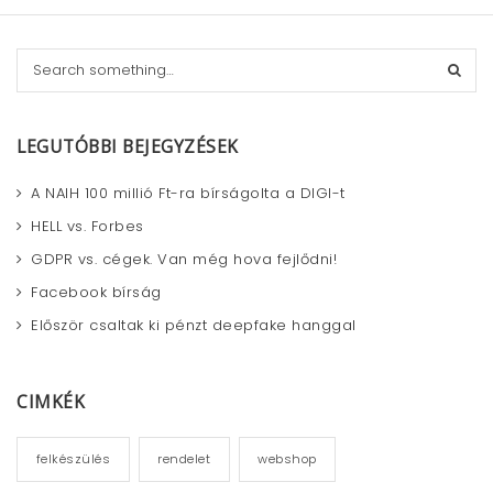
S
e
a
r
LEGUTÓBBI BEJEGYZÉSEK
c
h
A NAIH 100 millió Ft-ra bírságolta a DIGI-t
HELL vs. Forbes
GDPR vs. cégek. Van még hova fejlődni!
Facebook bírság
Először csaltak ki pénzt deepfake hanggal
CIMKÉK
felkészülés
rendelet
webshop