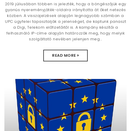
2019 júliusában többen is jelezték, hogy a böngészőjük egy
gyanús nyereményjáték-oldalra irányította át őket netezés
közben. A visszajelzések alapján legnagyobb számban a
UPC ügyfelei tapasztalják a jelenséget, de kaptunk panaszt
a Digi, Telekom előfizetőitől is. A kampány készítői a
felhasználó IP-címe alapján határozzák meg, hogy melyik
szolgáltató nevében jelenjen meg...
READ MORE