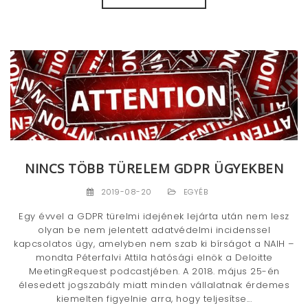
NINCS TÖBB TÜRELEM GDPR ÜGYEKBEN
2019-08-20
EGYÉB
Egy évvel a GDPR türelmi idejének lejárta után nem lesz
olyan be nem jelentett adatvédelmi incidenssel
kapcsolatos ügy, amelyben nem szab ki bírságot a NAIH –
mondta Péterfalvi Attila hatósági elnök a Deloitte
MeetingRequest podcastjében. A 2018. május 25-én
élesedett jogszabály miatt minden vállalatnak érdemes
kiemelten figyelnie arra, hogy teljesítse...