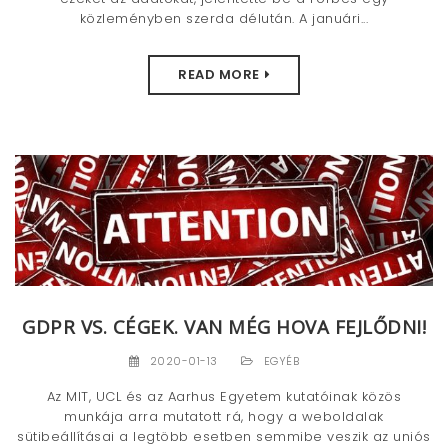
közleményben szerda délután. A januári...
READ MORE
GDPR VS. CÉGEK. VAN MÉG HOVA FEJLŐDNI!
2020-01-13
EGYÉB
Az MIT, UCL és az Aarhus Egyetem kutatóinak közös
munkája arra mutatott rá, hogy a weboldalak
sütibeállításai a legtöbb esetben semmibe veszik az uniós