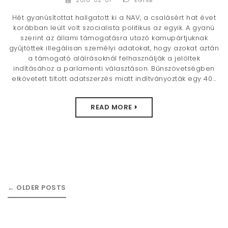
Hét gyanúsítottat hallgatott ki a NAV, a csalásért hat évet
korábban leült volt szocialista politikus az egyik. A gyanú
szerint az állami támogatásra utazó kamupártjuknak
gyűjtöttek illegálisan személyi adatokat, hogy azokat aztán
a támogató aláírásoknál felhasználják a jelöltek
indításához a parlamenti választáson. Bűnszövetségben
elkövetett tiltott adatszerzés miatt indítványozták egy 40...
READ MORE
←
OLDER POSTS