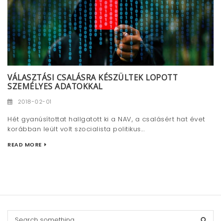
VÁLASZTÁSI CSALÁSRA KÉSZÜLTEK LOPOTT
SZEMÉLYES ADATOKKAL
2018-02-01
Hét gyanúsítottat hallgatott ki a NAV, a csalásért hat évet
korábban leült volt szocialista politikus...
READ MORE
S