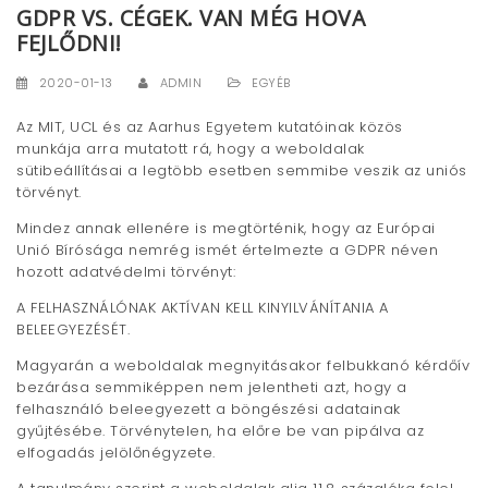
GDPR VS. CÉGEK. VAN MÉG HOVA
t
FEJLŐDNI!
i
2020-01-13
ADMIN
EGYÉB
o
Az MIT, UCL és az Aarhus Egyetem kutatóinak közös
n
munkája arra mutatott rá, hogy a weboldalak
sütibeállításai a legtöbb esetben semmibe veszik az uniós
törvényt.
Mindez annak ellenére is megtörténik, hogy az Európai
Unió Bírósága nemrég ismét értelmezte a GDPR néven
hozott adatvédelmi törvényt:
A FELHASZNÁLÓNAK AKTÍVAN KELL KINYILVÁNÍTANIA A
BELEEGYEZÉSÉT.
Magyarán a weboldalak megnyitásakor felbukkanó kérdőív
bezárása semmiképpen nem jelentheti azt, hogy a
felhasználó beleegyezett a böngészési adatainak
gyűjtésébe. Törvénytelen, ha előre be van pipálva az
elfogadás jelölőnégyzete.