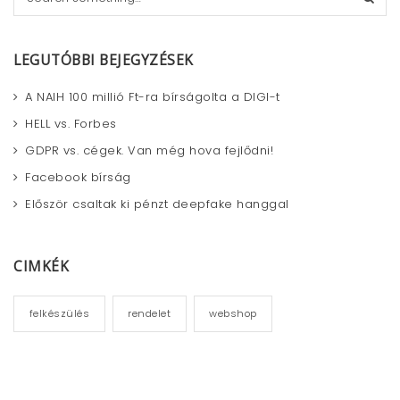
e
a
r
LEGUTÓBBI BEJEGYZÉSEK
c
h
A NAIH 100 millió Ft-ra bírságolta a DIGI-t
HELL vs. Forbes
GDPR vs. cégek. Van még hova fejlődni!
Facebook bírság
Először csaltak ki pénzt deepfake hanggal
CIMKÉK
felkészülés
rendelet
webshop