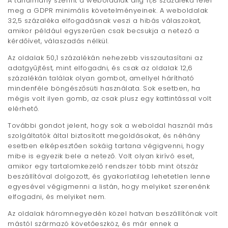
A tanulmány szerint a weboldalak alig 11,8 százaléka felel
meg a GDPR minimális követelményeinek. A weboldalak
32,5 százaléka elfogadásnak veszi a hibás válaszokat,
amikor például egyszerűen csak becsukja a netező a
kérdőívet, válaszadás nélkül.
Az oldalak 50,1 százalékán nehezebb visszautasítani az
adatgyűjtést, mint elfogadni, és csak az oldalak 12,6
százalékán találak olyan gombot, amellyel hárítható
mindenféle böngészősüti használata. Sok esetben, ha
mégis volt ilyen gomb, az csak plusz egy kattintással volt
elérhető.
További gondot jelent, hogy sok a weboldal használ más
szolgáltatók által biztosított megoldásokat, és néhány
esetben elképesztően sokáig tartana végigvenni, hogy
mibe is egyezik bele a netező. Volt olyan kirívó eset,
amikor egy tartalomkezelő rendszer több mint ötszáz
beszállítóval dolgozott, és gyakorlatilag lehetetlen lenne
egyesével végigmenni a listán, hogy melyiket szerenénk
elfogadni, és melyiket nem.
Az oldalak háromnegyedén közel hatvan beszállítónak volt
mástól származó követőeszköz, és már ennek a