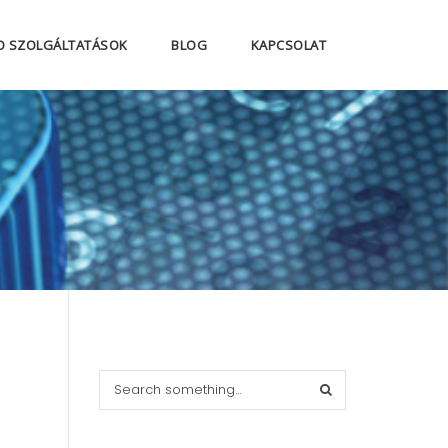
O SZOLGÁLTATÁSOK
BLOG
KAPCSOLAT
S
e
a
r