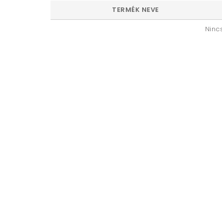
TERMÉK NEVE
to
Ninc
.h
u