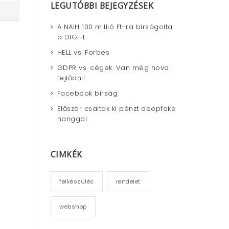
LEGUTÓBBI BEJEGYZÉSEK
c
h
A NAIH 100 millió Ft-ra bírságolta
a DIGI-t
HELL vs. Forbes
GDPR vs. cégek. Van még hova
fejlődni!
Facebook bírság
Először csaltak ki pénzt deepfake
hanggal
CIMKÉK
felkészülés
rendelet
webshop